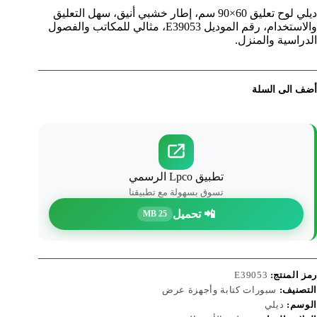
ديلي لوح تعليق 60×90 سم، إطار خشبي أنيق، سهل التعليق
والاستخدام، رقم الموديل E39053، مثالي للمكاتب والفصول
الدراسية والمنزل.
أضف الى السلة
تطبيق Lpco الرسمي
تسوق بسهولة مع تطبيقنا
📲 تحميل
25 MB
رمز المنتج:
E39053
التصنيف:
سبورات كتابة وأجهزة عرض
الوسم:
ديلي