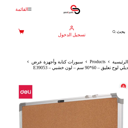
لتجاوز
لى
القائمة
لمحتوى
بحث
عربة
تسجيل الدخول
التسوق
Products
الرئيسية
سبورات كتابة وأجهزة عرض
ديلي لوح تعليق – 60*90 سم – لون خشبي – E39053