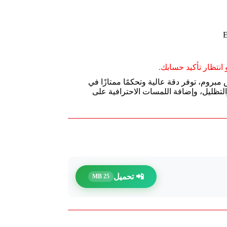
انتظار تأكيد حسابك.
 من deli موديل EC408-4 برأس مبروم، توفر دقة عالية وتحكمًا ممتازًا في
والتظليل، وإضافة اللمسات الاحترافية على
📲 تحميل
25 MB