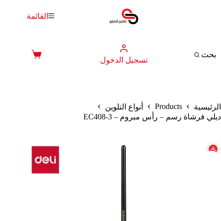
لتجاوز
لى
القائمة
لمحتوى
بحث
عربة
تسجيل الدخول
التسوق
Products
الرئيسية
أنواع التلوين
ديلي فرشاة رسم – رأس مبروم – EC408-3