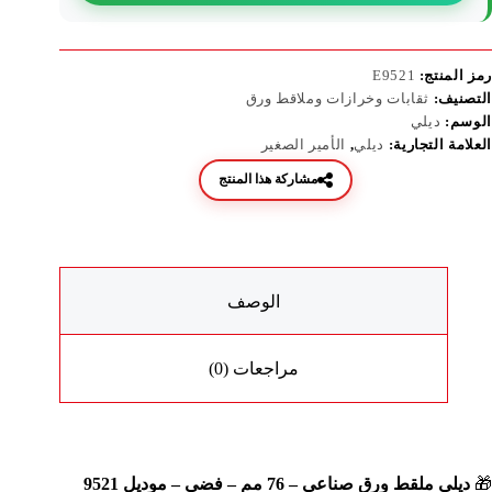
رمز المنتج:
E9521
التصنيف:
ثقابات وخرازات وملاقط ورق
الوسم:
ديلي
العلامة التجارية:
ديلي
,
الأمير الصغير
مشاركة هذا المنتج
الوصف
مراجعات (0)
🎁
ديلي ملقط ورق صناعي – 76 مم – فضي – موديل 9521