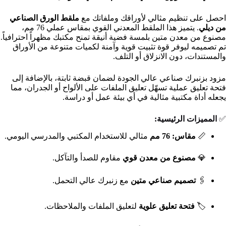
احصل على تنظيم مثالي لأوراقك وملفاتك مع
ملقط الورق الصناعي
من ديلي
. يتميز هذا الملقط المعدني القوي بمقاس عملي 76 مم،
مصنوع من معدن متين بلمسة فضية أنيقة تمنح مكتبك مظهراً احترافياً.
تم تصميمه ليوفر قوة تثبيت قوية وآمنة لكميات متنوعة من الأوراق
والمستندات، دون الانزلاق أو التلف.
مزود بزنبرك صناعي عالي الجودة لضمان قبضة ثابتة، بالإضافة إلى
فتحة تعليق عملية تسهّل تعليق الملفات على الألواح أو الجدران، مما
يجعله أداة مكتبية مثالية في أي بيئة عمل أو دراسة.
✅
المميزات الرئيسية:
📏
مقاس: 76 مم
مثالي للاستخدام المكتبي والمدرسي اليومي.
💎
مصنوع من معدن قوي
مقاوم للصدأ والتآكل.
🖇️
تصميم صناعي متين
مع زنبرك عالي التحمل.
🏷️
فتحة تعليق علوية
لتعليق الملفات والملاحظات.