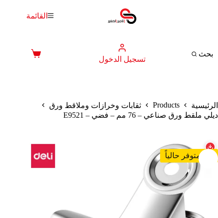
لتجاوز
لى
القائمة
لمحتوى
بحث
عربة
تسجيل الدخول
التسوق
Products
الرئيسية
ثقابات وخرازات وملاقط ورق
ديلي ملقط ورق صناعي – 76 مم – فضي – E9521
غير متوفر حالياً