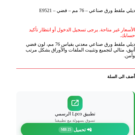
ديلي ملقط ورق صناعي – 76 مم – فضي – E9521
الأسعار غير متاحة. يرجى تسجيل الدخول أو انتظار تأكيد
حسابك.
ديلي ملقط ورق صناعي معدني بقياس 76 مم، لون فضي
أنيق، مثالي لتجميع وتثبيت الملفات والأوراق بشكل مرتب
وآمن.
أضف الى السلة
تطبيق Lpco الرسمي
تسوق بسهولة مع تطبيقنا
📲 تحميل
25 MB