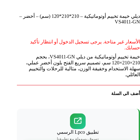
ديلي خيمة تخييم أوتوماتيكية – 210*210*120 (سم) – أخضر –
VS4011-GN
الأسعار غير متاحة. يرجى تسجيل الدخول أو انتظار تأكيد
حسابك.
خيمة تخييم أوتوماتيكية من ديلي VS4011-GN، بحجم
210×210×120 سم، تصميم سريع الفتح بلون أخضر عملي،
سهلة الاستخدام وخفيفة الوزن، مثالية للرحلات والتخييم
العائلي.
أضف الى السلة
تطبيق Lpco الرسمي
تسوق بسهولة مع تطبيقنا