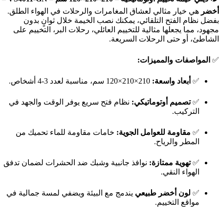
أخضر
هي خيار مثالي لعشاق المغامرات والرحلات في الهواء الطلق.
بفضل نظام الفتح التلقائي، يمكنك نصب الخيمة خلال ثوانٍ بدون
مجهود، مما يجعلها مثالية للتخييم العائلي، رحلات البر، التخييم على
الشاطئ، أو حتى الرحلات السريعة.
✅
المواصفات والمميزات:
✅
أبعاد واسعة:
210×210×120 سم، مناسبة لعدد 3-4 أشخاص.
✅
تصميم أوتوماتيكي:
نظام فتح سريع يوفر الوقت والجهد في
التركيب.
✅
مقاومة للعوامل الجوية:
خامات مقاومة للماء تحميك من
المطر والرياح.
✅
تهوية ممتازة:
نوافذ جانبية وشبك ضد الحشرات لضمان تدفق
الهواء النقي.
✅
لون أخضر طبيعي
يندمج مع البيئة ويضفي لمسة جمالية في
مواقع التخييم.