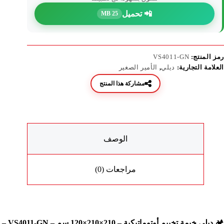
📲 تحميل
25 MB
رمز المنتج:
VS4011-GN
العلامة التجارية:
ديلي
,
الأمير الصغير
مشاركة هذا المنتج
الوصف
مراجعات (0)
🏕️
ديلي خيمة تخييم أوتوماتيكية – 210×210×120 سم – VS4011-GN –