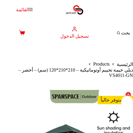
لتجاوز
لى
القائمة
لمحتوى
بحث
عربة
تسجيل الدخول
التسوق
Products
الرئيسية
ديلي خيمة تخييم أوتوماتيكية – 210*210*120 (سم) – أخضر –
VS4011-GN
غير متوفر حالياً