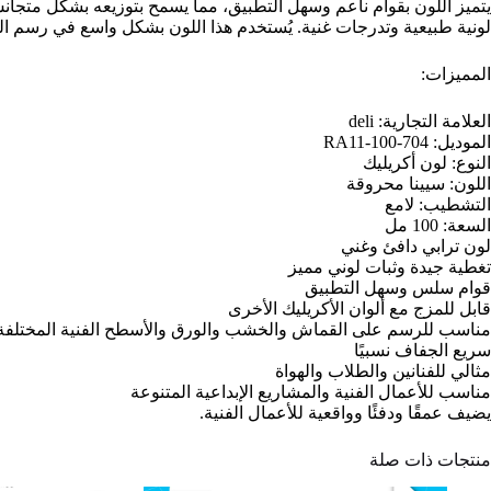
يتميز اللون بقوام ناعم وسهل التطبيق، مما يسمح بتوزيعه بشكل متجا
لونية طبيعية وتدرجات غنية. يُستخدم هذا اللون بشكل واسع في رسم المنا
المميزات:
العلامة التجارية: deli
الموديل: RA11-100-704
النوع: لون أكريليك
اللون: سيينا محروقة
التشطيب: لامع
السعة: 100 مل
لون ترابي دافئ وغني
تغطية جيدة وثبات لوني مميز
قوام سلس وسهل التطبيق
قابل للمزج مع ألوان الأكريليك الأخرى
مناسب للرسم على القماش والخشب والورق والأسطح الفنية المختلفة
سريع الجفاف نسبيًا
مثالي للفنانين والطلاب والهواة
مناسب للأعمال الفنية والمشاريع الإبداعية المتنوعة
يضيف عمقًا ودفئًا وواقعية للأعمال الفنية.
منتجات ذات صلة