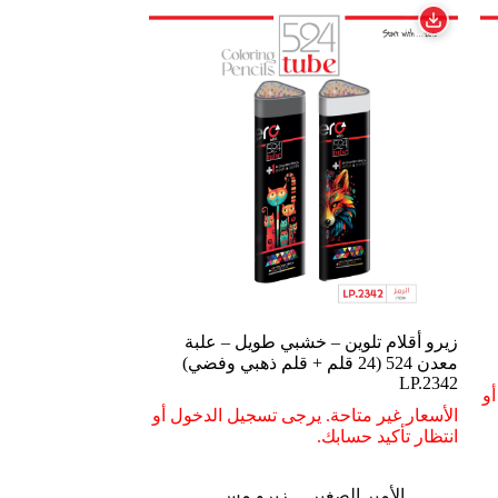
زيرو أقلام تلوين – خشبي طويل – علبة
معدن 524 (24 قلم + قلم ذهبي وفضي)
LP.2342
و
الأسعار غير متاحة. يرجى تسجيل الدخول أو
انتظار تأكيد حسابك.
الأمير الصغير
زيرو مس