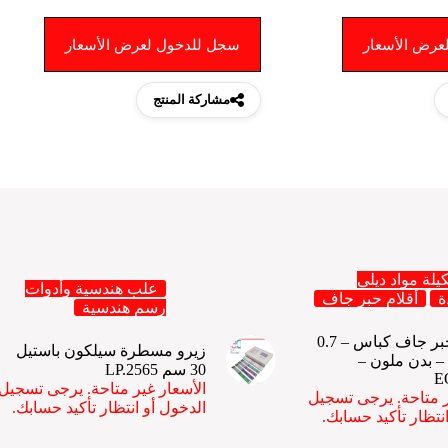
عرض الأسعار
سجل للدخول لعرض الأسعار
مشاركة المنتج
يلة مواد ديلي
علب هندسية وأدوات
ة
أقلام حبر جاف
رسم هندسية
ديلي قلم حبر جاف كباس – 0.7
زيرو مسطرة سيلكون باستيل
– بدن ملون –
30 سم LP.2565
E
الأسعار غير متاحة. يرجى تسجيل
ر متاحة. يرجى تسجيل
الدخول أو انتظار تأكيد حسابك.
نتظار تأكيد حسابك.