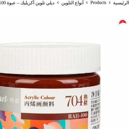
Products
الرئيسية
أنواع التلوين
ديلي تلوين أكريليك – عبوة 100 مل – سيينا محروقة – لامع – RA11-100-704