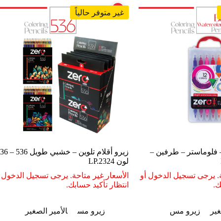
غير متوفر حالياً
– فلوماستر – طرفين –
زيرو أقلام تلوين – خشبي طويل 536 – 36
لون LP.2324
ة. يرجى تسجيل الدخول أو
الأسعار غير متاحة. يرجى تسجيل الدخول أ
ك.
انتظار تأكيد حسابك.
غير
زيرو مس
زيرو مس
الأمير الصغير