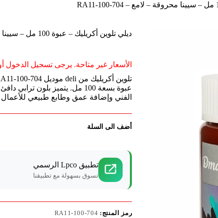
ديلي تلوين أكريليك – عبوة 100 مل – سيينا محروقة – لامع – RA11-100-704
الأسعار غير متاحة. يرجى تسجيل الدخول أو 
عبوة بسعة 100 مل. يتميز بلون تر
الفني وإضافة عمق وطابع طبيعي للأعمال ال
أضف الى السلة
تطبيق Lpco الرسمي
تسوق بسهولة مع تطبيقنا
رمز المنتج:
RA11-100-704