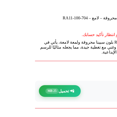
انتظار تأكيد حسابك.
تلوين أكريليك من deli موديل RA11-100-704 بلون سيينا محروقة ولمعة لامعة، يأتي في
ابي دافئ وغني مع تغطية جيدة، مما يجعله مثاليًا للرسم
إبداعية.
📲 تحميل
25 MB