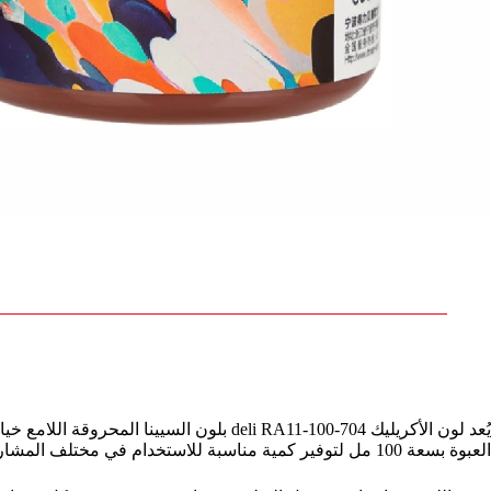
يُعد لون الأكريليك deli RA11-100-704 بلو
العبوة بسعة 100 مل لتوفير كمية مناسبة للاستخدام في مختلف المشاريع الفنية والتطبيقات الإبداعية.