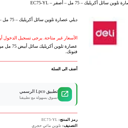
وين سائل أكريليك – 75 مل – أصفر – EC75-YL
ديلي عصارة تلوين سائل أكريليك – 75 مل – أصفر – EC75-YL
الأسعار غير متاحة. يرجى تسجيل الدخول أو 
عصارة تلوي
فنونك.
أضف الى السلة
تطبيق Lpco الرسمي
تسوق بسهولة مع تطبيقنا
رمز المنتج:
EC75-YL
التصنيف:
تلوين مائي حجري