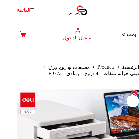
لتجاوز
لى
القائمة
لمحتوى
بحث
عربة
تسجيل الدخول
التسوق
Products
الرئيسية
مصنفات ودروج ورق
ديلي خزانة ملفات – 4 دروج – رمادي – E9772