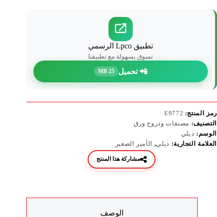
تطبيق Lpco الرسمي
تسوق بسهولة مع تطبيقنا
📲 تحميل
25 MB
رمز المنتج:
E9772
التصنيف:
مصنفات ودروج ورق
الوسم:
ديلي
العلامة التجارية:
ديلي
,
الأمير الصغير
مشاركة هذا المنتج
الوصف