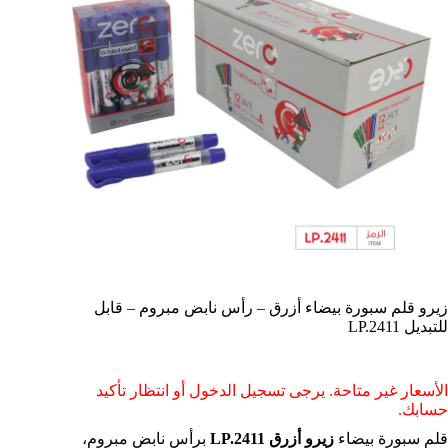
زيرو قلم سبورة بيضاء أزرق – رأس نابض مبروم – قابل
للتبديل LP.2411
الأسعار غير متاحة. يرجى تسجيل الدخول أو انتظار تأكيد
حسابك.
قلم سبورة بيضاء
زيرو أزرق LP.2411
برأس نابض مبروم،