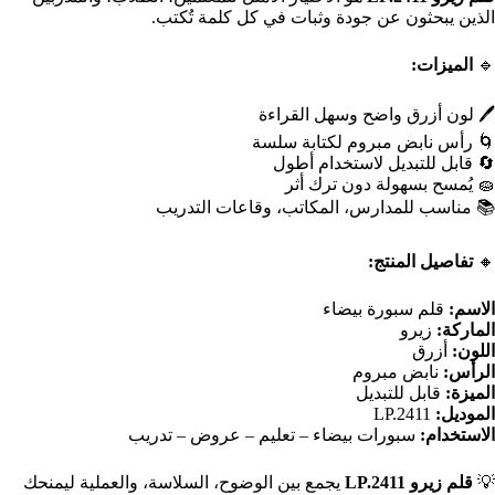
الذين يبحثون عن جودة وثبات في كل كلمة تُكتب.
🔹
الميزات:
🖊️ لون أزرق واضح وسهل القراءة
🌀 رأس نابض مبروم لكتابة سلسة
🔄 قابل للتبديل لاستخدام أطول
🧽 يُمسح بسهولة دون ترك أثر
📚 مناسب للمدارس، المكاتب، وقاعات التدريب
🔸
تفاصيل المنتج:
الاسم:
قلم سبورة بيضاء
الماركة:
زيرو
اللون:
أزرق
الرأس:
نابض مبروم
الميزة:
قابل للتبديل
الموديل:
LP.2411
الاستخدام:
سبورات بيضاء – تعليم – عروض – تدريب
💡
قلم زيرو LP.2411
يجمع بين الوضوح، السلاسة، والعملية ليمنحك