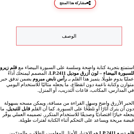
مشاركة هذا المنتج
الوصف
استمتع بتجربة كتابة واضحة وسلسة على السبورة البيضاء مع
قلم زيرو
للسبورة البيضاء – لون أزرق موديل LP.2411
، المصمم ليمنحك أداءً
عمليًا يدوم طويلًا. يتميز هذا القلم بـ
رأس نابض مبروم
يضمن تدفق حبر
متوازن وكتابة ناعمة دون انقطاع، ما يجعله مثاليًا للاستخدام اليومي
في المدارس، المكاتب، قاعات التدريب، أو المنزل.
الحبر الأزرق واضح وسهل القراءة من مسافة، ويمكن مسحه بسهولة
دون أن يترك آثارًا أو تلطّخًا على السبورة. كما أن القلم
قابل للتبديل
، ما
يجعله خيارًا اقتصاديًا وصديقًا للاستخدام المتكرر. تصميمه العملي يوفّر
قبضة مريحة ويساعد على التحكم أثناء الكتابة لفترات طويلة.
قلم زيرو LP.2411
هو الاختيار الأمثل للمعلمين، الطلاب، والمدرّبين