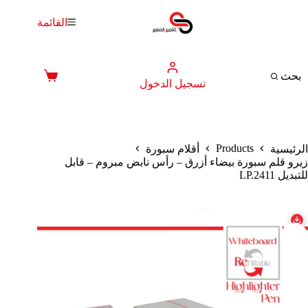
لتجاوز
لى
القائمة
لمحتوى
بحث
عربة
تسجيل الدخول
التسوق
Products
الرئيسية
أقلام سبورة
زيرو قلم سبورة بيضاء أزرق – رأس نابض مبروم – قابل
للتبديل LP.2411